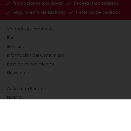
Promociones exclusivas
Recetas inspiradoras
Seguimiento de facturas
Histórico de pedidos
Ver todos los productos
Recetas
Servicios
Información del Consumidor
Base de conocimientos
Newsletter
Acerca de Puratos
Noticias
Blog
Contactanos
Bases legales de concursos