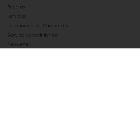
Recetas
Servicios
Información del Consumidor
Base de conocimientos
Newsletter
Acerca de Puratos
Noticias
Blog
Contactanos
Bases legales de concursos
Seleccione un país
Sitio Corporativo