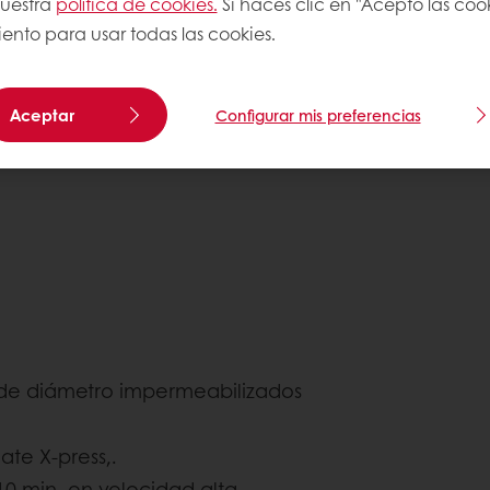
nuestra
política de cookies.
Si haces clic en "Acepto las coo
ento para usar todas las cookies.
Aceptar
Configurar mis preferencias
de diámetro impermeabilizados
te X-press,.
10 min. en velocidad alta.