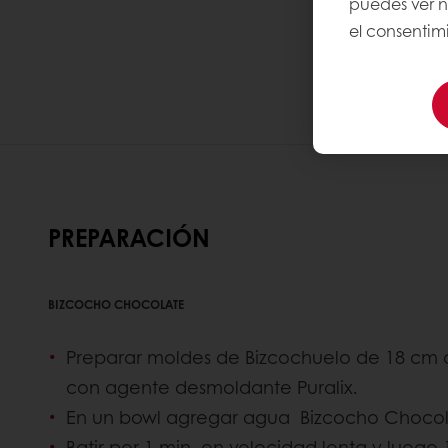
puedes ver 
el consentimi
PREPARACIÓN
BIZCOCHO CHOCOLATE
Preparar moldes de Bizcochuelo de 18 cm 
con agente desmoldante Puralix.
En un bowl agregar agua Bizcocho Chocola
Batir por 1 min. en velocidad lenta y luego 