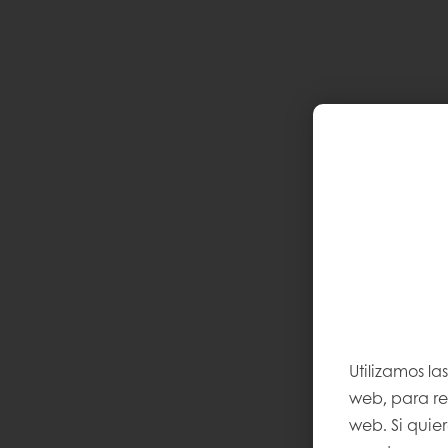
Utilizamos la
web, para rec
web. Si quie