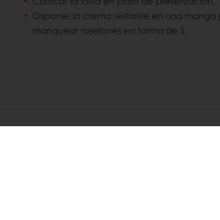
Colocar la torta en plato de presentación.
Disponer la crema restante en una manga p
manquear rosetones en forma de S.
DESCUBRIR
RECETAS RELACIONADAS