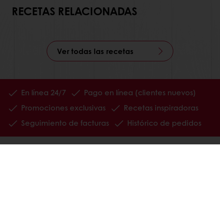
RECETAS RELACIONADAS
Ver todas las recetas
En línea 24/7
Pago en línea (clientes nuevos)
Promociones exclusivas
Recetas inspiradoras
Seguimiento de facturas
Histórico de pedidos
Ver todos los productos
Recetas
Servicios
Información del Consumidor
Base de conocimientos