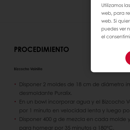
Utilizamos la
web, para rec
web. Si quie
puedes ver 
el consentimi
PROCEDIMIENTO
Bizcocho Vainilla
Disponer 2 moldes de 18 cm de diámetro 
desmoldante Puralix.
En un bowl incorporar agua y el Bizcocho Va
por 1 minuto en velocidad lenta y luego po
Disponer 400 g de mezcla en cada molde y 
para hornear por 35 minutos a 180ºC.