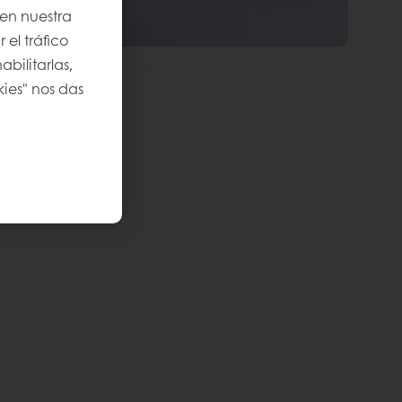
 en nuestra
 el tráfico
bilitarlas,
kies" nos das