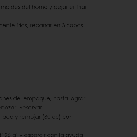
 moldes del horno y dejar enfriar
ente fríos, rebanar en 3 capas
iones del empaque, hasta lograr
ebozar. Reservar.
nado y remojar (80 cc) con
 (125 g) y esparcir con la ayuda