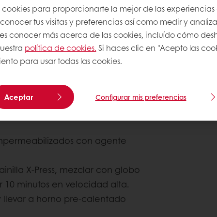
s cookies para proporcionarte la mejor de las experiencias
onocer tus visitas y preferencias así como medir y analizar
res conocer más acerca de las cookies, incluído cómo desha
nuestra
política de cookies.
Si haces clic en "Acepto las coo
ento para usar todas las cookies.
Aceptar
Configurar mis preferencias
impermeabilizados con agente
inilla X-Press, mezclar con globo
r 10 minutos en velocidad alta.
llevar a horno pre-calentado