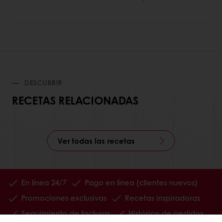
DESCUBRIR
RECETAS RELACIONADAS
Ver todas las recetas
En línea 24/7
Pago en línea (clientes nuevos)
Promociones exclusivas
Recetas inspiradoras
Seguimiento de facturas
Histórico de pedidos