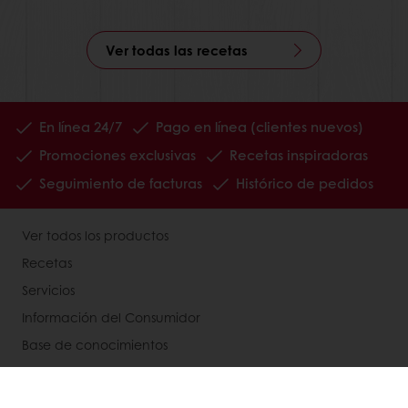
Ver todas las recetas
En línea 24/7
Pago en línea (clientes nuevos)
Promociones exclusivas
Recetas inspiradoras
Seguimiento de facturas
Histórico de pedidos
Ver todos los productos
Recetas
Servicios
Información del Consumidor
Base de conocimientos
Newsletter