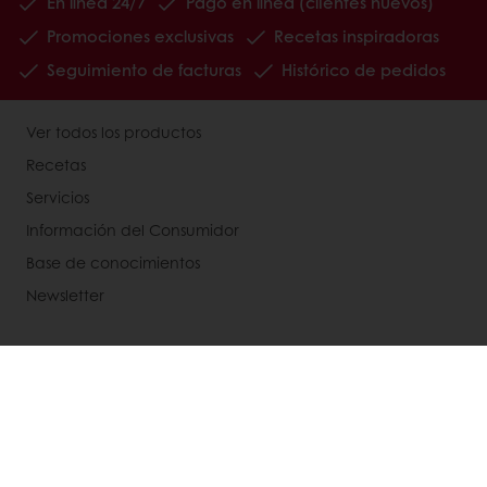
En línea 24/7
Pago en línea (clientes nuevos)
Promociones exclusivas
Recetas inspiradoras
Seguimiento de facturas
Histórico de pedidos
Ver todos los productos
Recetas
Servicios
Información del Consumidor
Base de conocimientos
Newsletter
Acerca de Puratos
Noticias
Blog
Contactanos
Bases legales de concursos