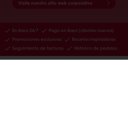
Visite nuestro sitio web corporativo
En línea 24/7
Pago en línea (clientes nuevos)
Promociones exclusivas
Recetas inspiradoras
Seguimiento de facturas
Histórico de pedidos
Ver todos los productos
Recetas
Servicios
Información del Consumidor
Base de conocimientos
Newsletter
Acerca de Puratos