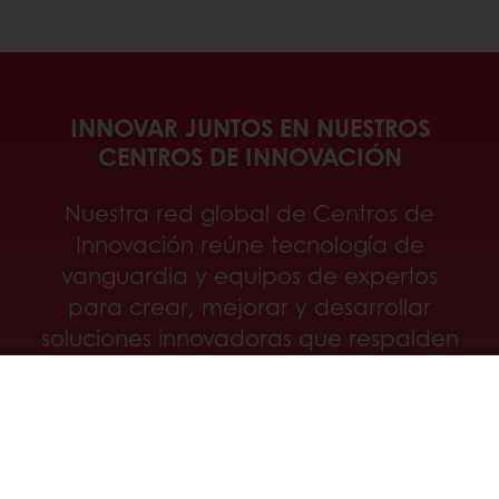
INNOVAR JUNTOS EN NUESTROS
CENTROS DE INNOVACIÓN
Nuestra red global de Centros de
Innovación reúne tecnología de
vanguardia y equipos de expertos
para crear, mejorar y desarrollar
soluciones innovadoras que respalden
su éxito en cada etapa.
Descubra nuestros centros de
innovación