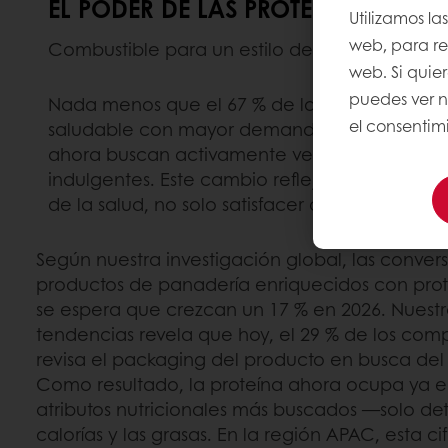
EL PODER DE LAS PROTEÍNAS
Utilizamos la
web, para rec
Combustible para un estilo de vida activo
web. Si quie
puedes ver 
Nada menos que el 67 % de los consumidores el
el consentimi
saludable con mayor demanda actualmente es
ahora buscan activamente versiones altas en 
indulgentes. Este cambio refleja una expecta
de la salud, no solo satisfacer antojos.
Según nuestra investigación global, las conver
productos de panadería enriquecidos con prot
se espera que crezcan un 17 % en 2026. Nuest
tendencias revela que hoy, el 29 % de los com
revisa el packaging del producto en busca del
Como resultado, la proteína ahora ocupa ya el 
atributos nutricionales más buscados —solo detr
calorías y las grasas. En la región APAC, esta ci