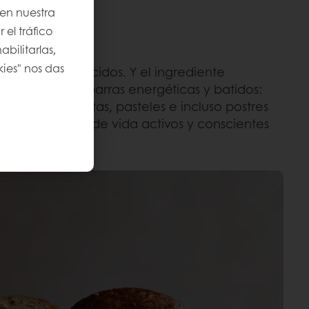
 en nuestra
 el tráfico
bilitarlas,
kies" nos das
 la salud ofrecidos. Y el ingrediente
icamente en barras energéticas y batidos:
mo pan, galletas, pasteles e incluso postres
apoyar estilos de vida activos y conscientes