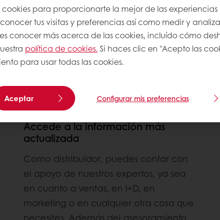
s cookies para proporcionarte la mejor de las experiencias
onocer tus visitas y preferencias así como medir y analizar
res conocer más acerca de las cookies, incluído cómo desha
nuestra
política de cookies.
Si haces clic en "Acepto las coo
ento para usar todas las cookies.
Aceptar
Configurar mis preferencias
Accede a la información más
actualizada
Como distribuidor, puedes contar con
el apoyo de nuestros expertos, ya sea
en cuanto a ventas, en I+D, en
marketing o en cualquier otra cosa que
necesites. Además del asesoramiento