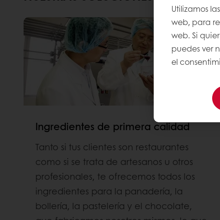
Utilizamos la
web, para rec
web. Si quie
puedes ver 
el consentimi
Ingredientes de primera calidad
Tanto si tus clientes son restaurantes
como si se trata de artesanos u otros
profesionales, te ofrecemos todos los
ingredientes para la panadería, la
bollería, la pastelería y el chocolate,