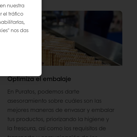
 en nuestra
 el tráfico
bilitarlas,
kies" nos das
Optimiza el embalaje
En Puratos, podemos darte
asesoramiento sobre cuáles son las
mejores maneras de envasar y embalar
tus productos, priorizando la higiene y
la frescura, así como los requisitos de