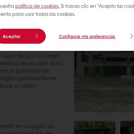
ra garantizar que
nuestra
política de cookies.
Si haces clic en "Acepto las coo
-Trace. Al controlar el
ento para usar todas las cookies.
 aumentar
cacao. El resultado es
Aceptar
Configurar mis preferencias
 y establecer controles
n lugar de por la carga
istemas de secado. Estos
en su potencial de
a región generalmente
oduce un sabor
están en su lugar, se
o con las pautas de