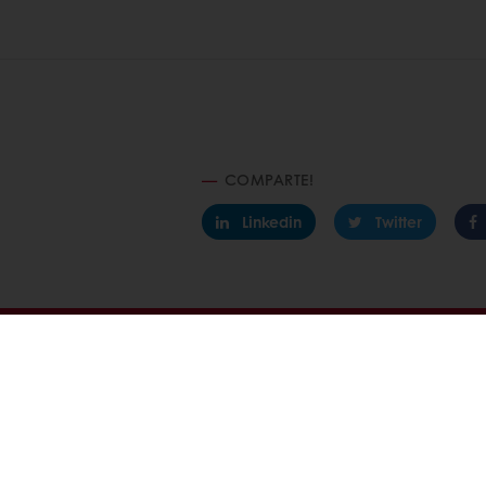
COMPARTE!
Linkedin
Twitter
En línea 24/7
Pago en línea (clientes nuevos
Ver todos los productos
Acerca de 
Recetas
Noticias