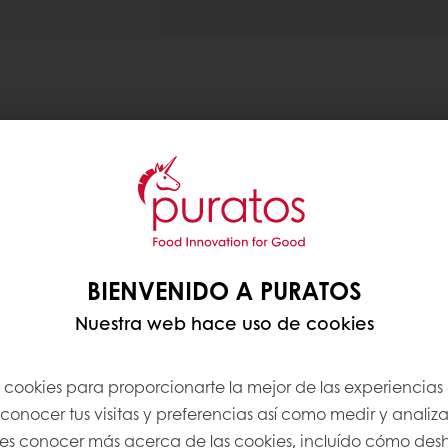
ento de cacao
Guinea
BIENVENIDO A PURATOS
e abastecimiento de
Nuestra web hace uso de cookies
d’Ivoire y Filipinas,
ea.
s cookies para proporcionarte la mejor de las experiencias
standarizar el proceso
onocer tus visitas y preferencias así como medir y analizar
oximadamente 60
res conocer más acerca de las cookies, incluído cómo desha