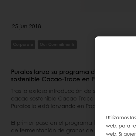
25 jun 2018
Corporate
Our Commitments
Puratos lanza su programa de abastecimi
sostenible Cacao-Trace en Papua Nueva 
Tras la exitosa introducción de su programa d
cacao sostenible Cacao-Trace en Vietnam, Côte 
Puratos lo está lanzando en Papua Nueva Guin
Utilizamos la
El primer paso en el programa fue adaptar y e
web, para rec
de fermentación de granos de cacao en apr
web. Si quie