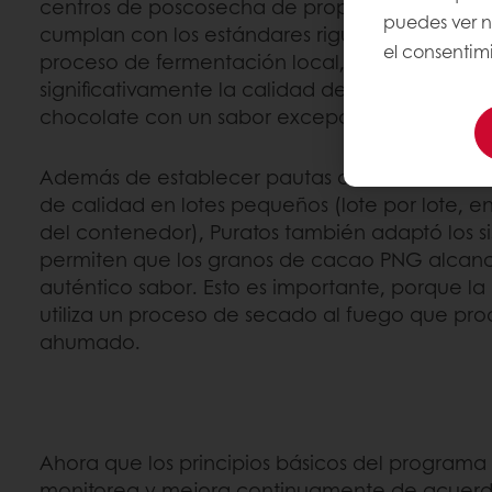
centros de poscosecha de propiedad local pa
puedes ver 
cumplan con los estándares rigurosos de Cacao
el consentimi
proceso de fermentación local, Puratos pudo
significativamente la calidad de los granos de 
chocolate con un sabor excepcional.
Además de establecer pautas de fermentación
de calidad en lotes pequeños (lote por lote, e
del contenedor), Puratos también adaptó los s
permiten que los granos de cacao PNG alcanc
auténtico sabor. Esto es importante, porque l
utiliza un proceso de secado al fuego que pr
ahumado.
Ahora que los principios básicos del programa 
monitorea y mejora continuamente de acuerd