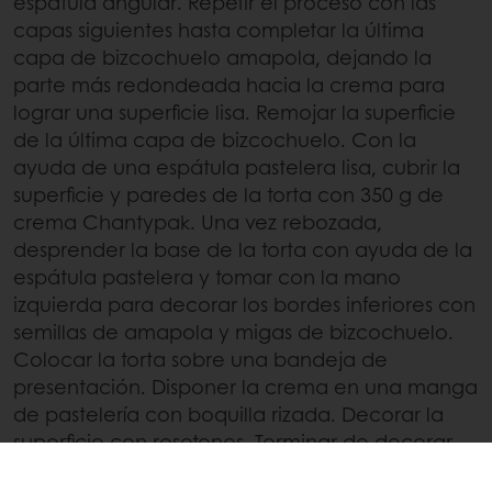
espátula angular. Repetir el proceso con las
capas siguientes hasta completar la última
capa de bizcochuelo amapola, dejando la
parte más redondeada hacia la crema para
lograr una superficie lisa. Remojar la superficie
de la última capa de bizcochuelo. Con la
ayuda de una espátula pastelera lisa, cubrir la
superficie y paredes de la torta con 350 g de
crema Chantypak. Una vez rebozada,
desprender la base de la torta con ayuda de la
espátula pastelera y tomar con la mano
izquierda para decorar los bordes inferiores con
semillas de amapola y migas de bizcochuelo.
Colocar la torta sobre una bandeja de
presentación. Disponer la crema en una manga
de pastelería con boquilla rizada. Decorar la
superficie con rosetones. Terminar de decorar
con frambuesas naturales con Brillo Harmony