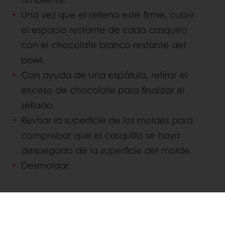
Una vez que el relleno esté firme, cubrir
el espacio restante de cada casquillo
con el chocolate blanco restante del
bowl.
Con ayuda de una espátula, retirar el
exceso de chocolate para finalizar el
sellado.
Revisar la superficie de los moldes para
comprobar que el casquillo se haya
despegado de la superficie del molde.
Desmoldar.