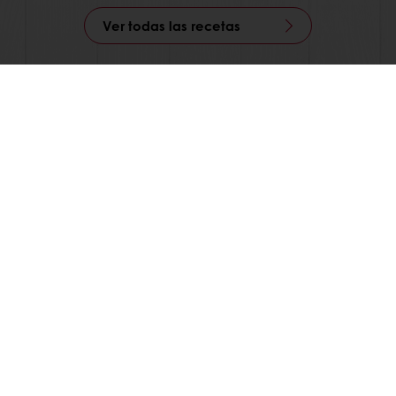
Ver todas las recetas
En línea 24/7
Pago en línea (clientes nuevos)
Promociones exclusivas
Recetas inspiradoras
Seguimiento de facturas
Histórico de pedidos
Ver todos los productos
Recetas
Servicios
Información del Consumidor
Base de conocimientos
Newsletter
Acerca de Puratos