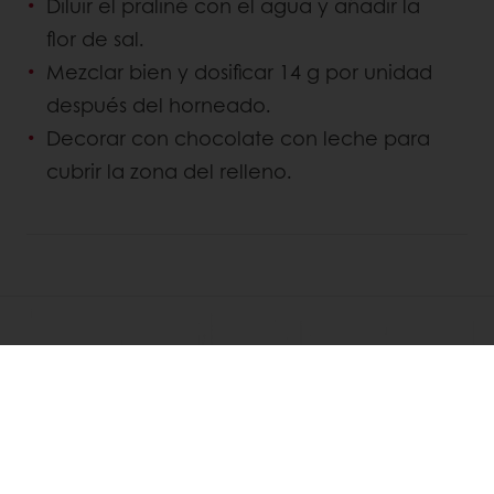
Diluir el praliné con el agua y añadir la
flor de sal.
Mezclar bien y dosificar 14 g por unidad
después del horneado.
Decorar con chocolate con leche para
cubrir la zona del relleno.
DESCUBRIR
RECETAS RELACIONADAS