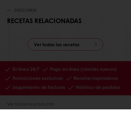
DESCUBRIR
RECETAS RELACIONADAS
Ver todas las recetas
En línea 24/7
Pago en línea (clientes nuevos)
Promociones exclusivas
Recetas inspiradoras
Seguimiento de facturas
Histórico de pedidos
Ver todos los productos
Recetas
Servicios
Información del Consumidor