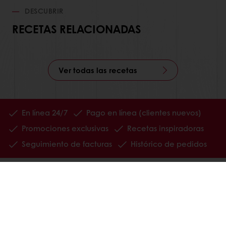
DESCUBRIR
RECETAS RELACIONADAS
Ver todas las recetas
En línea 24/7
Pago en línea (clientes nuevos)
Promociones exclusivas
Recetas inspiradoras
Seguimiento de facturas
Histórico de pedidos
Ver todos los productos
Recetas
Servicios
Información del Consumidor