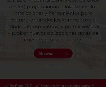
center) proporcionan a los clientes las
instalaciones y herramientas para
desarrollar productos terminados de
panadería específicos, y para investigar
y probar nuevas aplicaciones antes de
comenzar la producción.
Discover
All services
En línea 24/7
Pago en línea (clientes nuevos)
Promociones exclusivas
Recetas inspiradoras
Seguimiento de facturas
Histórico de pedidos