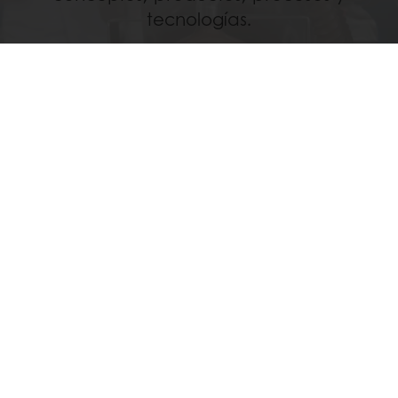
tecnologías.
Descubre
Todos los servicios
En línea 24/7
Pago en línea (clientes nuevos)
Promociones exclusivas
Recetas inspiradoras
Seguimiento de facturas
Histórico de pedidos
Ver todos los productos
Recetas
Servicios
Información del Consumidor