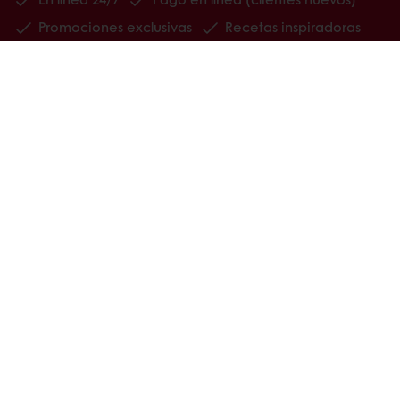
Promociones exclusivas
Recetas inspiradoras
Seguimiento de facturas
Histórico de pedidos
Ver todos los productos
Recetas
Servicios
Información del Consumidor
Base de conocimientos
Newsletter
Acerca de Puratos
Noticias
Blog
Contactanos
Bases legales de concursos