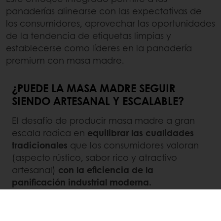
panaderías alinearse con las expectativas de
los consumidores, aprovechar las oportunidades
de la tendencia de etiquetas limpias y
establecerse como líderes en la panadería
premium con masa madre.
¿PUEDE LA MASA MADRE SEGUIR
SIENDO ARTESANAL Y ESCALABLE?
El desafío de producir masa madre a gran
escala radica en
equilibrar las cualidades
tradicionales
que los consumidores valoran
(aspecto rústico, sabor rico y atractivo
artesanal)
con la eficiencia de la
panificación industrial moderna.