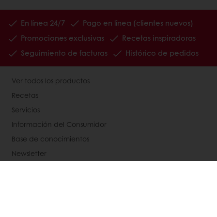
En línea 24/7
Pago en línea (clientes nuevos)
Promociones exclusivas
Recetas inspiradoras
Seguimiento de facturas
Histórico de pedidos
Ver todos los productos
Recetas
Servicios
Información del Consumidor
Base de conocimientos
Newsletter
Acerca de Puratos
Noticias
Blog