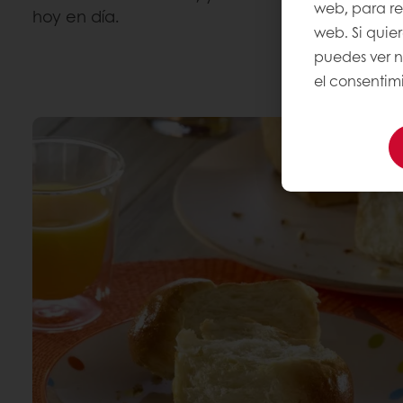
web, para rec
hoy en día.
web. Si quie
puedes ver 
el consentimi