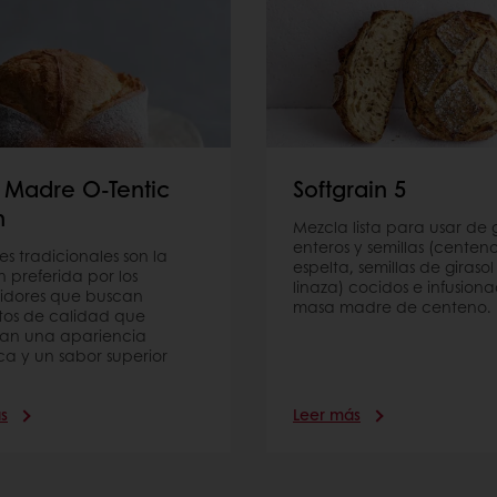
 Madre O-Tentic
Softgrain 5
n
Mezcla lista para usar de 
enteros y semillas (centeno,
es tradicionales son la
espelta, semillas de girasol
n preferida por los
linaza) cocidos e infusion
idores que buscan
masa madre de centeno.
os de calidad que
an una apariencia
ca y un sabor superior
s
Leer más