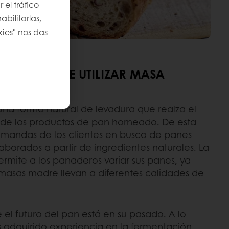
 el tráfico
bilitarlas,
kies" nos das
VENTAJAS DE UTILIZAR MASA
na forma natural de levadura que realza el
vo de los productos de pan horneado. De esta
emandas de los clientes en busca de panes
aborados a partir de ingredientes naturales. La
mite a los panaderos variar sus panes, ya
 masas madre llevan a diferentes calidades de
 el futuro del pan está en su pasado. A lo
 adquirido experiencia en la fermentación