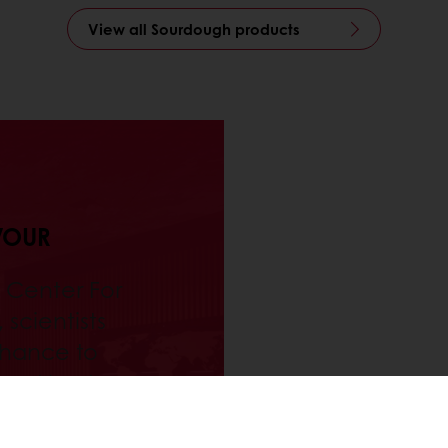
View all Sourdough products
VOUR
e Center For
scientists
chance to
 and best
vours. It is
ugh Library.