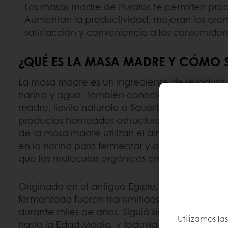
Las masas madre de Puratos te permiten produc
Aumentan la productividad, mejoran los aro
satisfacción y conveniencia a los consumidore
¿QUÉ ES LA MASA MADRE Y CÓMO S
La masa madre es un ingrediente de levadura 
harina y agua. También conocido como iniciad
madre, lievito naturale o Sauerteig, la masa m
productos horneados estructura y sabor. Los m
de la masa madre utilizan el almidón y minera
en la harina para fermentar y aumentar el vol
que las moléculas orgánicas crean los sabores
Originada en el antiguo Egipto, los métodos y
fermentada fueron transmitidos de generació
durante miles de años. Siguió siendo la princi
Utilizamos la
hasta la Edad Media, y todavía es una opción