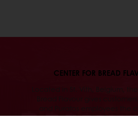
CENTER FOR BREAD FLA
Located in St. Vith, Belgium, th
Bread Flavour gives customers, 
and Puratos employees the 
share their passion for bread
practice in achieving perfect fla
also home to our famous Sourdo