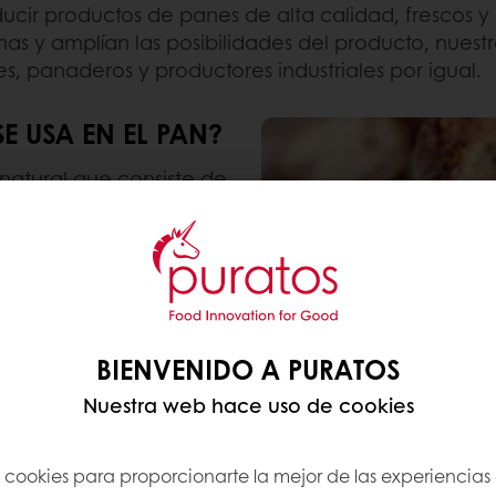
ir productos de panes de alta calidad, frescos y d
mas y amplían las posibilidades del producto, nu
s, panaderos y productores industriales por igual.
E USA EN EL PAN?
natural que consiste de
or de pan, levain, masa
adre ofrece a los
icro-organismos dentro
les que se encuentran
umen del pan, mientras
.
BIENVENIDO A PURATOS
 recetas de masas madre
Nuestra web hace uso de cookies
n en generación
pal forma de levadura
s cookies para proporcionarte la mejor de las experiencias
 popular para el pan de