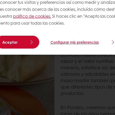
onocer tus visitas y preferencias así como medir y analizar
res conocer más acerca de las cookies, incluído cómo desha
nuestra
política de cookies.
Si haces clic en "Acepto las coo
ento para usar todas las cookies.
¿CUÁLES SON LAS 
Aceptar
Configurar mis preferencias
MADRE?
La masa madre ofrece u
sabor y el valor nutriti
manera, satisface las d
sabrosos y saludables el
masa madre también per
que diferentes tipos de
productos.
En Puratos, creemos que
largo de los años hemos