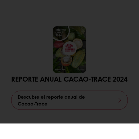
REPORTE ANUAL CACAO-TRACE 2024
Descubre el reporte anual de
Cacao-Trace