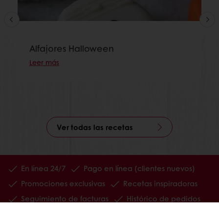
Alfajores Halloween
Leer más
Ver todas las recetas
En línea 24/7
Pago en línea (clientes nuevos)
Promociones exclusivas
Recetas inspiradoras
Seguimiento de facturas
Histórico de pedidos