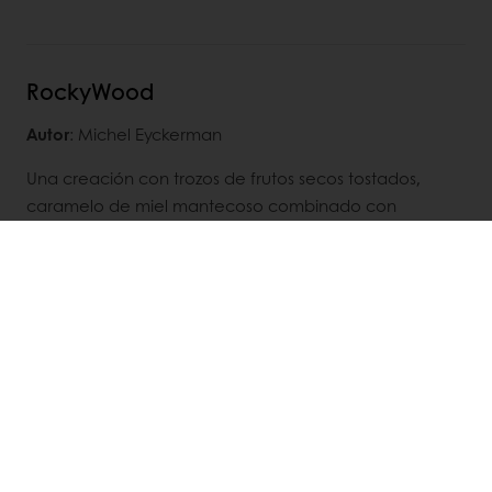
RockyWood
Autor
: Michel Eyckerman
Una creación con trozos de frutos secos tostados,
caramelo de miel mantecoso combinado con
Belcolade Origins Lait Venezuela 43% como un mousse
de chocolate. Una decoración de chocolate con
aspecto de madera y unas esponjosas piedras de lava
de chocolate.
DESCUBRIR
RECETAS RELACIONADAS