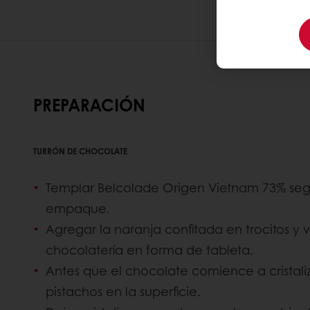
PREPARACIÓN
TURRÓN DE CHOCOLATE
Templar Belcolade Origen Vietnam 73% segú
empaque.
Agregar la naranja confitada en trocitos y
chocolatería en forma de tableta.
Antes que el chocolate comience a cristaliz
pistachos en la superficie.