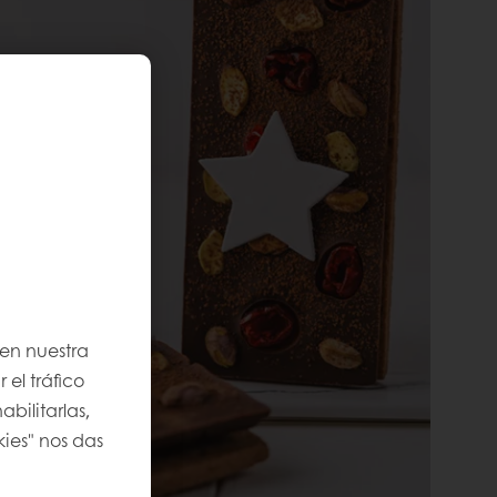
 en nuestra
 el tráfico
bilitarlas,
kies" nos das