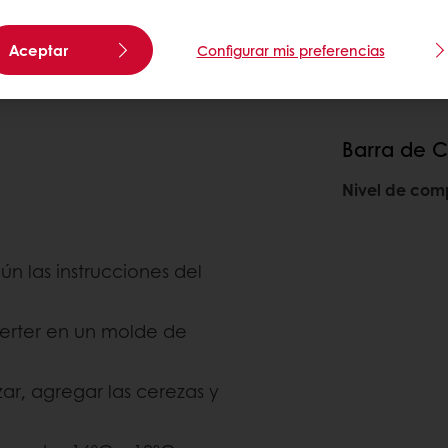
Aceptar
Configurar mis preferencias
Barra de C
Nivel de com
n las instrucciones del
 verter en un molde de
ar, agregar las cerezas y