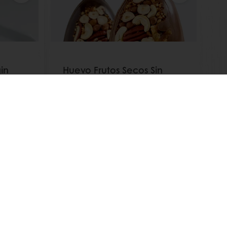
in
Huevo Frutos Secos Sin
lets
Azúcar
Leer más
Seguimiento de facturas
Histórico de pedidos