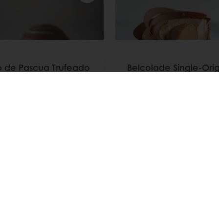
 de Pascua Trufeado
Belcolade Single-Orig
Chocolate & Yuzu Tart
ás
Leer más
Ver todas las recetas
)
Promociones exclusivas
Recetas inspiradoras