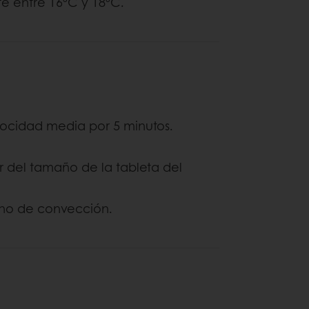
te entre 16ºC y 18ºC.
elocidad media por 5 minutos.
r del tamaño de la tableta del
rno de convección.