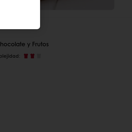
hocolate y Frutos
plejidad
: