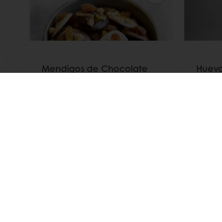
Mendigos de Chocolate
Huevo
con Carat
Leer más
Leer m
En línea 24/7
Pago en línea (clientes nuevos