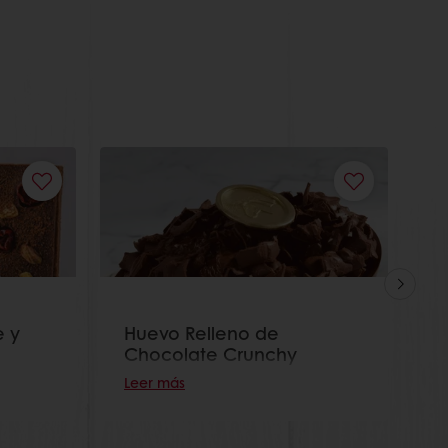
e y
Huevo Relleno de
H
Chocolate Crunchy
A
Leer más
L