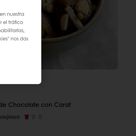
 en nuestra
 el tráfico
bilitarlas,
kies" nos das
de Chocolate con Carat
plejidad
: