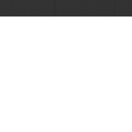
En línea 24/7
Pago en línea (clientes nuevos
Ver todos los productos
Acerca de 
Recetas
Noticias
Servicios
Blog
Información del Consumidor
Contactan
Base de conocimientos
Bases legal
Newsletter
Recepción: +56 9 3269 9269 | Servicio Al Cliente: +56 9