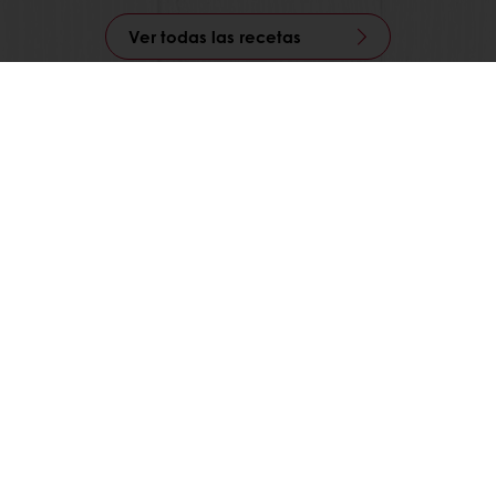
Ver todas las recetas
)
Promociones exclusivas
Recetas inspiradoras
Puratos
os
es de concursos
 7107 8132