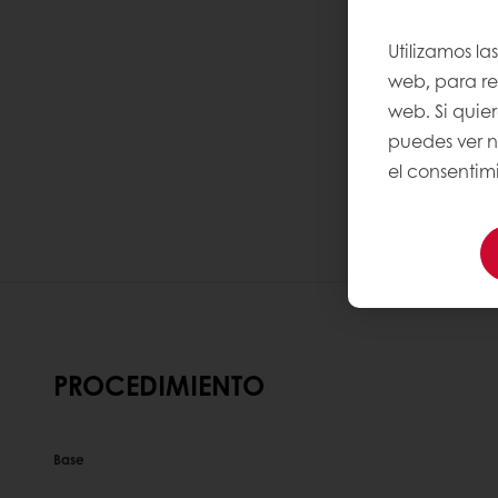
Utilizamos la
web, para rec
web. Si quie
puedes ver 
el consentimi
PROCEDIMIENTO
Base