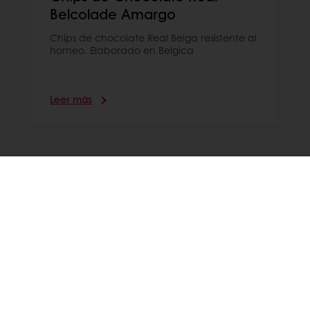
Belcolade Amargo
Chips de chocolate Real Belga resistente al
horneo. Elaborado en Belgica
Leer más
View all Real Belgian Chocolate
products
CHOCOLATE CENTER
En nuestros Centros de chocolate, los