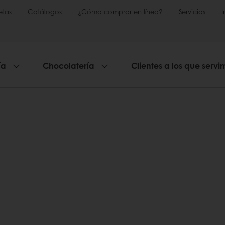
etas
Catálogos
¿Cómo comprar en línea?
Servicios
ía
Chocolatería
Clientes a los que servi