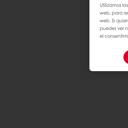
Utilizamos la
web, para rec
web. Si quie
puedes ver 
el consentimi