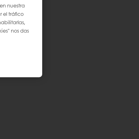
 en nuestra
 el tráfico
bilitarlas,
kies" nos das