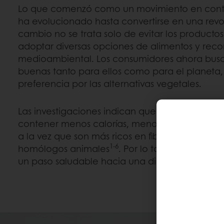
Lo que comenzó como un movimiento en contr
ha evolucionado hasta convertirse en una revol
cambio no se trata solo de evitar los productos
adoptar diversas opciones de alimentos y rec
medioambiental. Los consumidores ahora bus
buenas tanto para ellos como para el planeta
preferencia por las alternativas vegetales.
Las investigaciones indican que los alimentos 
contener menos calorías, menos grasas saturad
a la vez que son más ricos en fibra en compar
1-6
homólogos animales
. Por lo tanto, consumir 
un paso saludable hacia una dieta equilibrada 