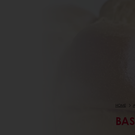
HOME
A
BAS