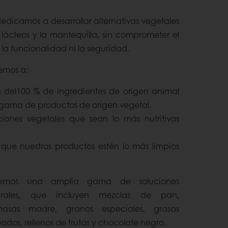
dedicamos a desarrollar alternativas vegetales
s lácteos y la mantequilla, sin comprometer el
, la funcionalidad ni la seguridad.
emos a:
n del100 % de ingredientes de origen animal
 gama de productos de origen vegetal.
ciones vegetales que sean lo más nutritivas
 que nuestros productos estén lo más limpios
cemos una amplia gama de soluciones
urales, que incluyen mezclas de pan,
masas madre, granos especiales, grasas
eados, rellenos de frutas y chocolate negro.