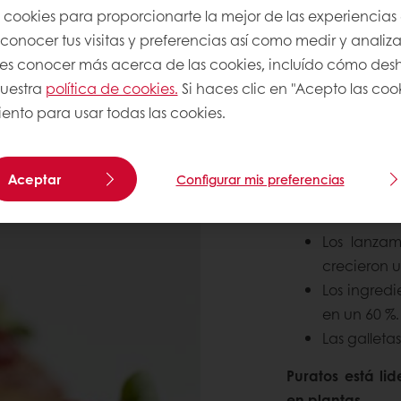
s cookies para proporcionarte la mejor de las experiencias
onocer tus visitas y preferencias así como medir y analizar
res conocer más acerca de las cookies, incluído cómo desha
EL AUMENT
nuestra
política de cookies.
Si haces clic en "Acepto las coo
ORIGEN VE
ento para usar todas las cookies.
Según Innova Ma
es uno de los 
Aceptar
Configurar mis preferencias
alimentaria, con
Los lanzam
crecieron u
Los ingred
en un 60 %.
Las galleta
Puratos está l
en plantas