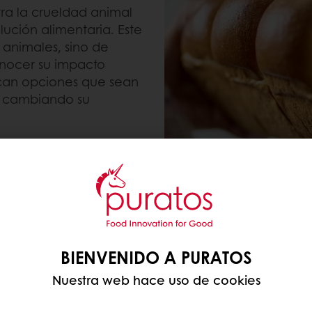
a la crueldad animal
ución alimentaria. Este
 animales, sino de
onocer su impacto
can opciones que sean
, cambiando su
de origen vegetal suelen
as y menos colesterol,
ación con sus
alternativas vegetales es
y diversa.
BIENVENIDO A PURATOS
Nuestra web hace uso de cookies