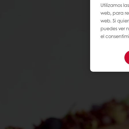
Utilizamos la
web, para rec
web. Si quie
puedes ver 
el consentimi