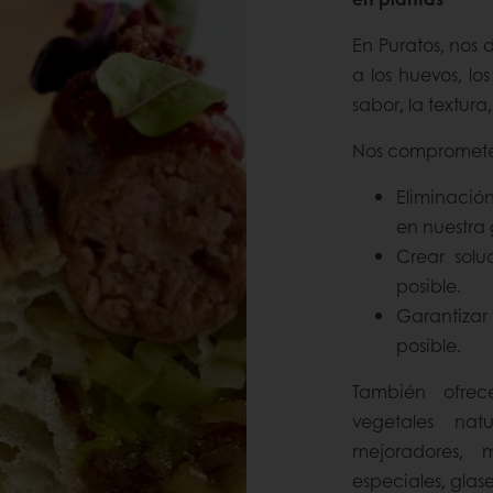
En Puratos, nos 
a los huevos, lo
sabor, la textura
Nos compromet
Eliminació
en nuestra
Crear solu
posible.
Garantizar
posible.
También ofre
vegetales nat
mejoradores, 
especiales, glas