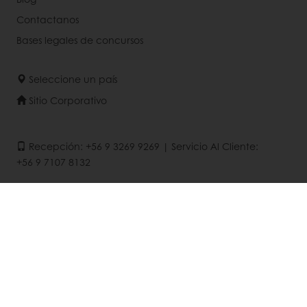
Contactanos
Bases legales de concursos
Seleccione un país
Sitio Corporativo
Recepción: +56 9 3269 9269 | Servicio Al Cliente:
+56 9 7107 8132
Recepción: Contactochile@puratos.com |
Servicio Al Cliente: Mypuratos.cl@puratos.com