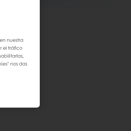
 en nuestra
 el tráfico
bilitarlas,
kies" nos das