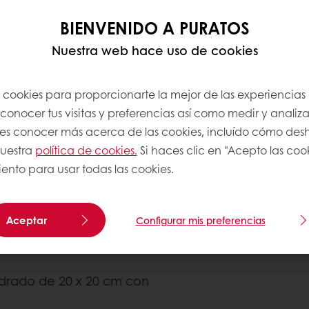
BIENVENIDO A PURATOS
Nuestra web hace uso de cookies
s cookies para proporcionarte la mejor de las experiencias
onocer tus visitas y preferencias así como medir y analizar
res conocer más acerca de las cookies, incluído cómo desha
nuestra
política de cookies.
Si haces clic en "Acepto las coo
ento para usar todas las cookies.
la X-Press.
baja y luego 8 minutos en
uave y homogénea.
Aceptar
Configurar mis preferencias
 burbujas que se forman al
drado de 20 x 20 cm con