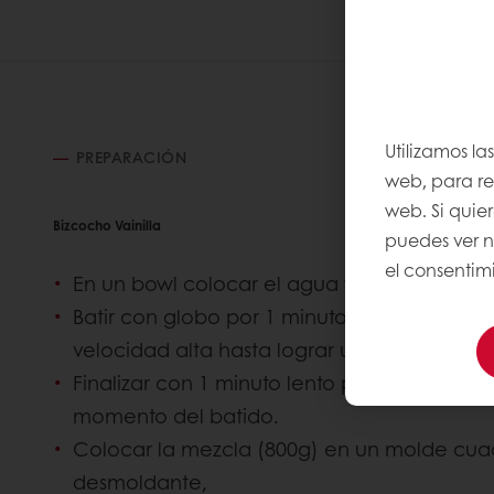
Utilizamos la
PREPARACIÓN
web, para rec
web. Si quie
Bizcocho Vainilla
puedes ver 
el consentimi
En un bowl colocar el agua y Bizcocho Vainil
Batir con globo por 1 minuto en velocidad 
velocidad alta hasta lograr una mezcla s
Finalizar con 1 minuto lento para cerrar las
momento del batido.
Colocar la mezcla (800g) en un molde cua
desmoldante,