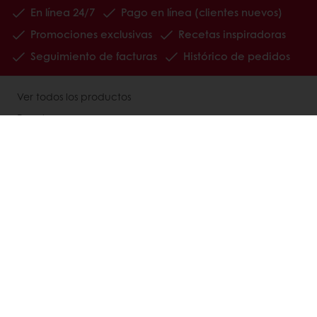
En línea 24/7
Pago en línea (clientes nuevos)
Promociones exclusivas
Recetas inspiradoras
Seguimiento de facturas
Histórico de pedidos
Ver todos los productos
Recetas
Servicios
Información del Consumidor
Base de conocimientos
Newsletter
Acerca de Puratos
Noticias
Blog
Contactanos