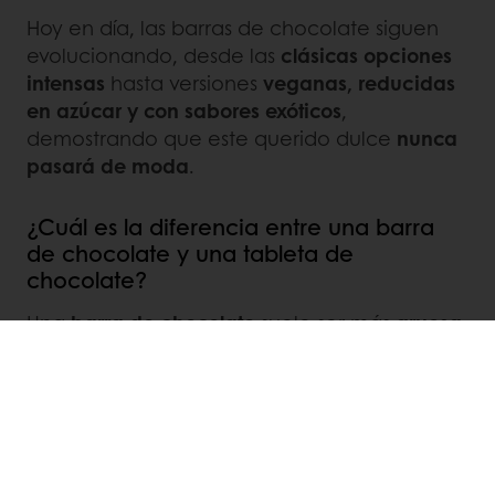
Hoy en día, las barras de chocolate siguen
evolucionando, desde las
clásicas opciones
intensas
hasta versiones
veganas, reducidas
en azúcar y con sabores exóticos
,
demostrando que este querido dulce
nunca
pasará de moda
.
¿Cuál es la diferencia entre una barra
de chocolate y una tableta de
chocolate?
Una
barra de chocolate
suele ser más
gruesa
y a menudo incluye
ingredientes adicionales
como
nueces o frutas
. En cambio, una
tableta de chocolate
es más
delgada
, tiene
una
superficie más grande
y se centra en la
pureza del chocolate
, generalmente
elaborada con
cacao de origen único
.