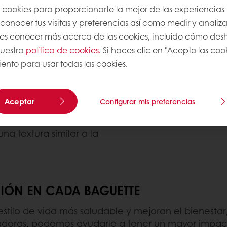
s cookies para proporcionarte la mejor de las experiencias
🧄 Baguette con ajo:
Inf
onocer tus visitas y preferencias así como medir y analizar
a clásica baguette,
sirve como acompañami
res conocer más acerca de las cookies, incluído cómo desha
ligero y aireado.
nuestra
política de cookies.
Si haces clic en "Acepto las coo
🍕 Baguette Italiana:
Una
ento para usar todas las cookies.
y aireada de la
sabor más rico, que a ve
ietnamitas conocidos
🫓 Brioche Baguette:
Una
Aceptar
Configurar mis preferencias
mantequilla, similar al 
 y suave, enriquecida
na textura similar a la
CIÓN EN CADA BAGUETTE
tilo de vida más saludable y mejoran el bienesta
vadoras, podemos ayudarle a tener un mayor impact