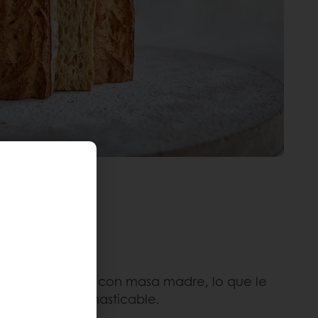
dre:
Elaborado con masa madre, lo que le
 y una textura masticable.