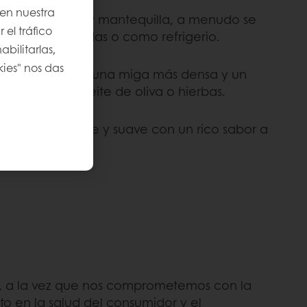
 en nuestra
undido con ajo y mantequilla, a menudo se
 el tráfico
ento de comidas o como refrigerio.
bilitarlas,
kies" nos das
 variación con una miga más densa y un
ces incluye aceite de oliva o hierbas.
 baguette dulce y suave con un rico sabor a
pan brioche
.
r, a la vez que nos comprometemos con la
o en la salud del consumidor y el