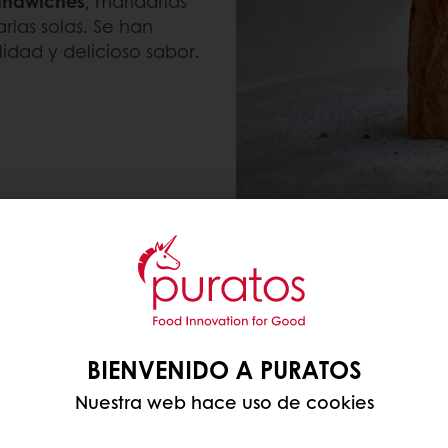
sándwiches
, maridarlas
rlas solas. Se han
idad y delicioso sabor.
BIENVENIDO A PURATOS
on una corteza crujiente
🌾 Baguette de Masa Ma
Nuestra web hace uso de cookies
 se disfruta con
confiere un sabor ácido