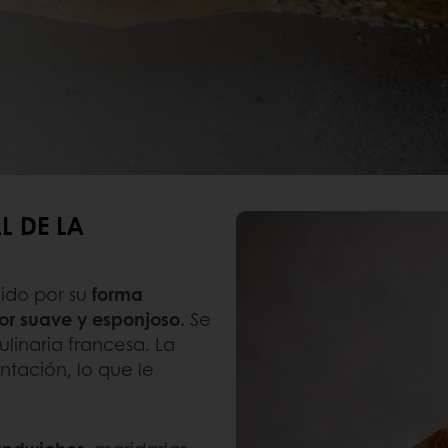
L DE LA
cido por su
forma
rior suave y esponjoso.
Se
ulinaria francesa. La
tación, lo que le