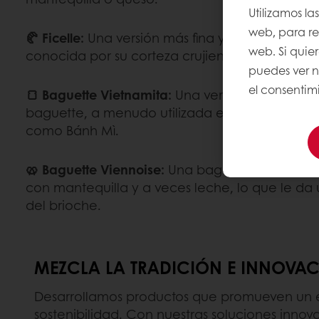
Utilizamos la
web, para rec
🥐 Ficelle:
Una versión más fina y alargada de l
web. Si quie
conocida por su corteza crujiente y su interior 
puedes ver 
el consentimi
🍞 Baguette Vietnamita:
Una versión más ligera 
baguette, a menudo utilizada en sándwiches v
como Bánh Mì.
🥨 Baguette Viennoise:
Una baguette más dulce
con mantequilla y a veces leche, lo que le da u
del brioche.
MEZCLA LA TRADICIÓN E INNOVA
Desarrollamos productos que promueven un es
sostenibilidad. Con nuestras soluciones inno