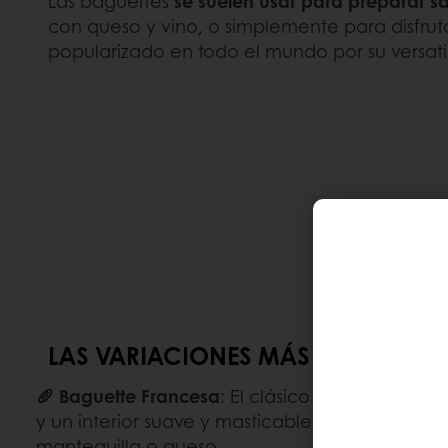
Las baguettes
se suelen usar para preparar 
con queso y vino, o simplemente para disfruta
popularizado en todo el mundo por su versatil
LAS VARIACIONES MÁS POPULARES
🥖 Baguette Francesa
: El clásico pan francés c
y un interior suave y masticable, que a menudo
mantequilla o queso.