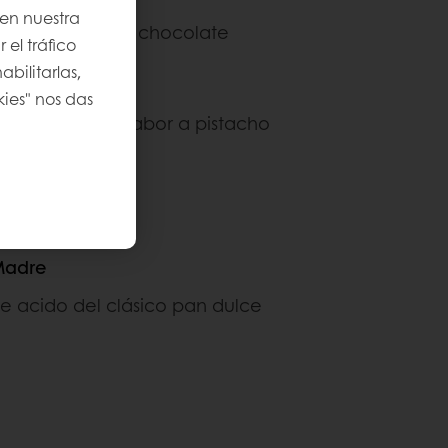
 en nuestra
osos trocitos de chocolate
 el tráfico
bilitarlas,
ho
kies" nos das
n un delicioso sabor a pistacho
rante
Madre
e acido del clásico pan dulce