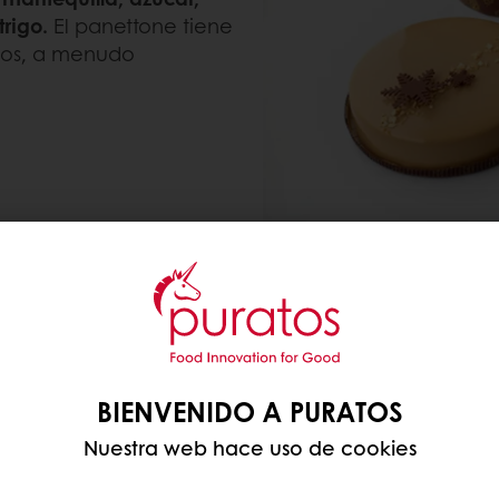
rigo.
El panettone tiene
icos, a menudo
🌱 Panettone Vegano
BIENVENIDO A PURATOS
Una versión festiva y pl
Nuestra web hace uso de cookies
🍫 Panettone de Chocol