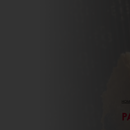
HOM
P