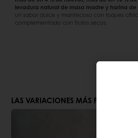
levadura natural de masa madre y harina de t
un sabor dulce y mantecoso con toques cítr
complementado con frutos secos.
LAS VARIACIONES MÁS POPULARES