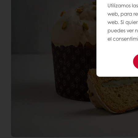
Utilizamos la
web, para rec
web. Si quie
puedes ver 
el consentimi