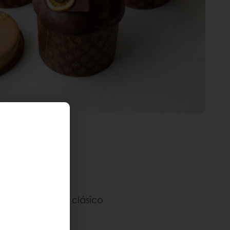
ant–based de un clásico
ate (Chips)