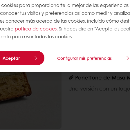
s cookies para proporcionarte la mejor de las experiencias
Sabor intenso con delici
onocer tus visitas y preferencias así como medir y analizar
res conocer más acerca de las cookies, incluído cómo desha
🍬 Panettone de Pistac
nuestra
política de cookies.
Si haces clic en "Acepto las coo
Un favorito navideño co
ento para usar todas las cookies.
🍋 Panettone de Limón
Aceptar
Configurar mis preferencias
Una versión cítrica y vib
🥖 Panettone de Masa 
Una versión con un toqu