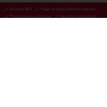
En línea 24/7
Pago en línea (clientes nuevos)
Promociones exclusivas
Recetas inspiradoras
Seguimiento de facturas
Histórico de pedidos
Ver todos los productos
Recetas
Servicios
Información del Consumidor
Base de conocimientos
Newsletter
Acerca de Puratos
Noticias
Blog