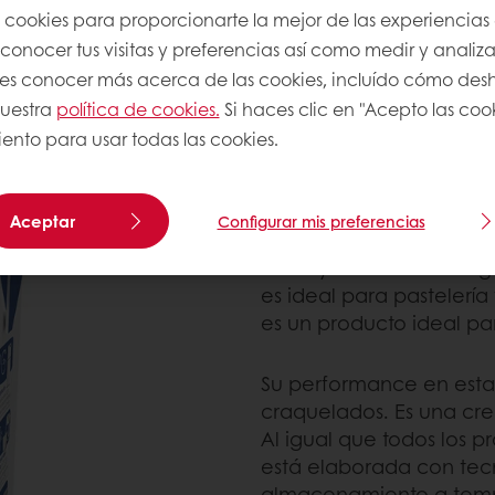
s cookies para proporcionarte la mejor de las experiencias
onocer tus visitas y preferencias así como medir y analizar
res conocer más acerca de las cookies, incluído cómo desha
E CREMAS PARA BATIR DE
nuestra
política de cookies.
Si haces clic en "Acepto las coo
ento para usar todas las cookies.
Ambiante
,
que se carac
Aceptar
Configurar mis preferencias
estabilidad. Tiene diver
su mayor atributo es log
es ideal para pastelería 
es un producto ideal p
Su performance en estabi
craquelados. Es una cre
Al igual que todos los p
está elaborada con tecno
almacenamiento a temp