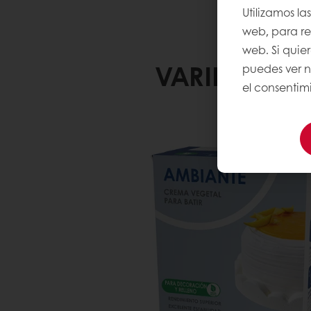
Utilizamos la
web, para rec
web. Si quie
VARIEDAD D
puedes ver 
el consentimi