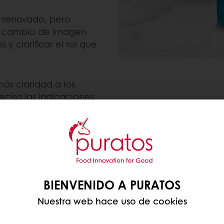
o renovado, pero
un cambio de imagen
y clarificar el rol que
ás claridad a los
cisa las indicaciones
e las cremas, además
e uso y almacenamiento.
s respecto a una crema
tura ambiente (a
BIENVENIDO A PURATOS
ejor performance en
Nuestra web hace uso de cookies
tura suave y lisa.