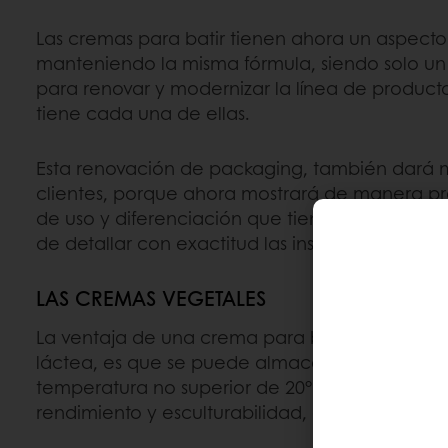
Las cremas para batir tienen ahora un aspect
manteniendo la misma fórmula, siendo solo 
para renovar y modernizar la línea de productos 
tiene cada una de ellas.
Esta renovación de packaging, también dará m
clientes, porque ahora mostrará de manera pre
de uso y diferenciación que tiene cada una d
de detallar con exactitud las instrucciones d
LAS CREMAS VEGETALES
La ventaja de una crema para batir de Purato
láctea, es que se puede almacenar a tempera
temperatura no superior de 20°), tiene una m
rendimiento y esculturabilidad, estabilidad y tex