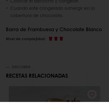
Colocar el bizcocho y congelar.
Cuando este congelado sumergir en la
cobertura de chocolate
.
Barra de Frambuesa y Chocolate Blanco
Nivel de complejidad
:
DESCUBRIR
RECETAS RELACIONADAS