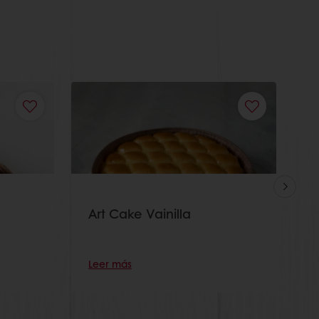
Art Cake Vainilla
M
C
Leer más
L