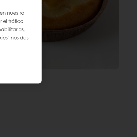
 en nuestra
 el tráfico
bilitarlas,
kies" nos das