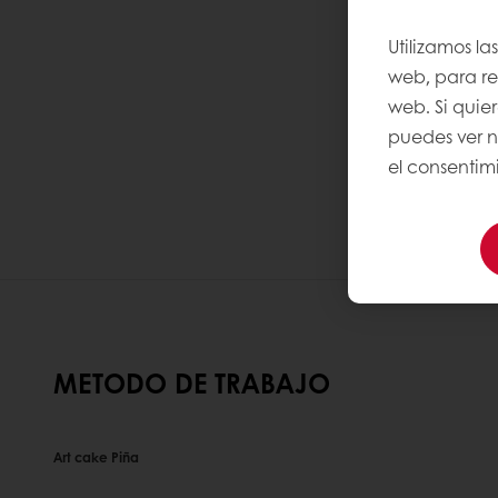
Utilizamos la
web, para rec
web. Si quie
puedes ver 
el consentimi
METODO DE TRABAJO
Art cake Piña