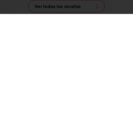
Ver todas las recetas
)
Promociones exclusivas
Recetas inspiradoras
Puratos
os
es de concursos
 7107 8132