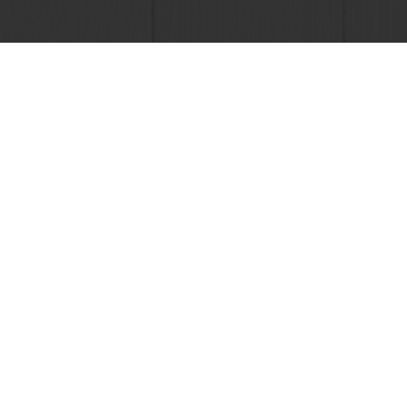
En línea 24/7
Pago en línea (clientes nuevos
Ver todos los productos
Acerca de 
Recetas
Noticias
Servicios
Blog
Información del Consumidor
Contactan
Base de conocimientos
Bases legal
Newsletter
Recepción: +56 9 3269 9269 | Servicio Al Cliente: +56 9