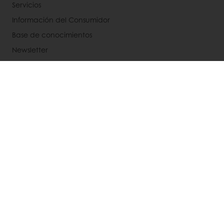
Servicios
Información del Consumidor
Base de conocimientos
Newsletter
Acerca de Puratos
Noticias
Blog
Contactanos
Bases legales de concursos
Seleccione un país
Sitio Corporativo
Recepción: +56 9 3269 9269 | Servicio Al Cliente: