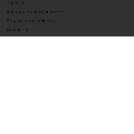
Servicios
Información del Consumidor
Base de conocimientos
Newsletter
Acerca de Puratos
Noticias
Blog
Contactanos
Bases legales de concursos
Seleccione un país
Sitio Corporativo
Recepción: +56 9 3269 9269 | Servicio Al Cliente: